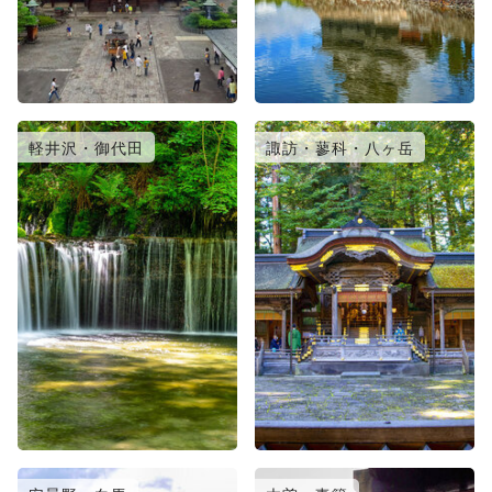
軽井沢・御代田
諏訪・蓼科・八ヶ岳