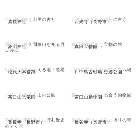
神代桜が咲く山里の古社
苅萱伝説が残る信州の古寺
素桜神社
西光寺（長野市）
思想家・佐久間象山を祀る歴
真田家の歴史と宝物の館
象山神社
真田宝物館
史神社
戦争の記憶を伝える地下遺構
武田信玄と上杉謙信の古戦場
松代大本営跡
川中島古戦場 史跡公園
恐竜に出会える山の公園
森の中で動物に出会う動物園
茶臼山恐竜園
茶臼山動物園
善光寺の東門近くに佇む歴史
信濃に息づく名刹と祈りの寺
寛慶寺（長野市）
長谷寺（長野市）
ある寺院