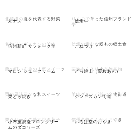
北信濃の夏を代表する野菜
りんごで育った信州ブランド
丸ナス
信州牛
牛
名物ジンギスカンの羊肉
信州の素朴な粉もの郷土食
信州新町 サフォーク羊
こねつけ
栗の町小布施の人気スイーツ
栗粒あん入り小布施名物
マロン シュークリーム
どら焼山（栗粒あん）
栗の風味豊かな和スイーツ
羊肉グルメが並ぶ名物街道
栗どら焼き
ジンギスカン街道
栗クリームの贅沢焼き菓子
信州名物こんがりおやき
小布施浪漫マロンクリー
いろは堂のおやき
ムのダコワーズ