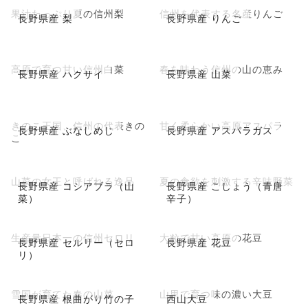
果汁たっぷり夏の信州梨
信州を代表する名産りんご
長野県産 梨
長野県産 りんご
高原で育つ甘い信州白菜
春を味わう信州の山の恵み
長野県産 ハクサイ
長野県産 山菜
きのこ王国、信州の代表きの
甘く柔らかい高原アスパラ
長野県産 ぶなしめじ
長野県産 アスパラガス
こ
山菜の女王と呼ばれる逸品
夏の食欲を刺激する辛味野菜
長野県産 コシアブラ（山
長野県産 こしょう（青唐
菜）
辛子）
生産量日本一の信州セロリ
大粒で甘い高原の花豆
長野県産 セルリー（セロ
長野県産 花豆
リ）
雪国が育てた春の山菜
山里で育つ味の濃い大豆
長野県産 根曲がり竹の子
西山大豆