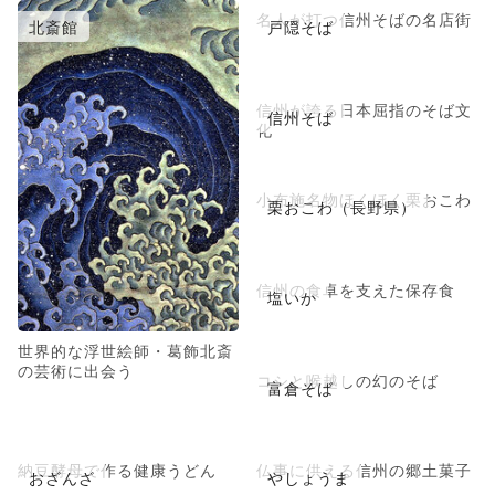
名人が打つ信州そばの名店街
北斎館
戸隠そば
信州が誇る日本屈指のそば文
信州そば
化
小布施名物ほくほく栗おこわ
栗おこわ（長野県）
信州の食卓を支えた保存食
塩いか
世界的な浮世絵師・葛飾北斎
の芸術に出会う
コシと喉越しの幻のそば
富倉そば
納豆酵母で作る健康うどん
仏事に供える信州の郷土菓子
おざんざ
やしょうま