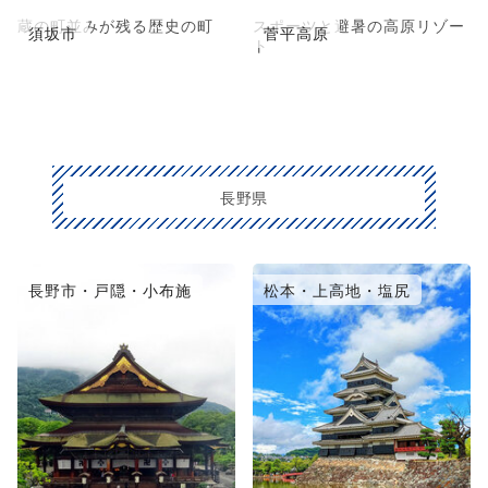
蔵の町並みが残る歴史の町
スポーツと避暑の高原リゾー
須坂市
菅平高原
ト
長野県
長野市・戸隠・小布施
松本・上高地・塩尻