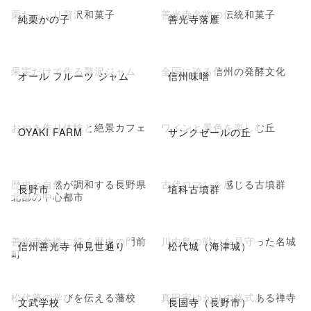
栗たっぷり贅沢和菓子
善光寺名物の伝統和菓子
純栗かの子
善光寺落雁
果実だけで作る贅沢ジャム
全国に誇る信州の発酵文化
オール フルーツ ジャム
信州味噌
おやき作り体験と絶景カフェ
ワインと景色を楽しむ丘
OYAKI FARM
サンクゼールの丘
歴史と自然が調和する長野県
古代ロマンを感じる古墳群
長野市
埴科古墳群
北部の中心都市
善光寺参道に続く歴史の門前
川中島の戦いを見守った名城
信州善光寺 仲見世通り
松代城（海津城）
町
松代藩の学びを伝える藩校
真田家ゆかりの格式ある禅寺
文武学校
長国寺（長野市）