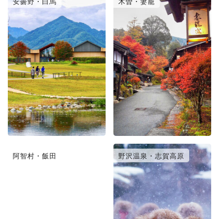
安曇野・白馬
木曽・妻籠
阿智村・飯田
野沢温泉・志賀高原