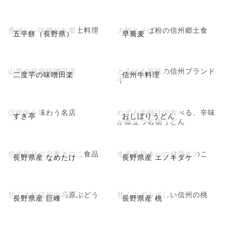
香ばしい味噌だれ郷土料理
大根とそば粉の信州郷土食
五平餅（長野県）
早蕎麦
山里の味覚味噌田楽
とろける旨味の信州ブランド
二度芋の味噌田楽
信州牛料理
牛
信州牛を味わう名店
ねずみ大根汁で食べる、辛味
すき亭
おしぼりうどん
が際立つ名物うどん
信州発祥の定番きのこ食品
生産量日本一の健康きのこ
長野県産 なめたけ
長野県産 エノキダケ
甘く大粒信州の高原ぶどう
甘くみずみずしい信州の桃
長野県産 巨峰
長野県産 桃