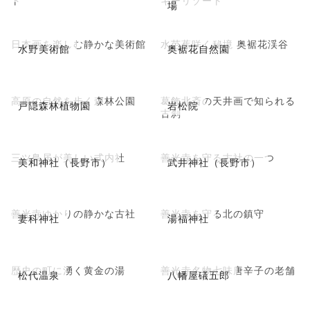
場
日本画を楽しむ静かな美術館
水芭蕉咲く秘境 奥裾花渓谷
水野美術館
奥裾花自然園
高原の自然を歩く森林公園
葛飾北斎の天井画で知られる
戸隠森林植物園
岩松院
古刹
三ツ鳥居が美しい式内社
善光寺を守る古社の一つ
美和神社（長野市）
武井神社（長野市）
善光寺ゆかりの静かな古社
善光寺を守る北の鎮守
妻科神社
湯福神社
歴史の町に湧く黄金の湯
善光寺名物七味唐辛子の老舗
松代温泉
八幡屋礒五郎