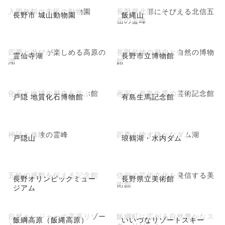
入園無料の市民の動物園
長野県北部にそびえる北信五
長野市 城山動物園
飯縄山
岳の霊峰
四季と遊びが楽しめる高原の
長野盆地の歴史と自然の博物
霊仙寺湖
長野市立博物館
湖
館
化石と地球の歴史を学ぶ館
画家・有島生馬の芸術記念館
戸隠 地質化石博物館
有島生馬記念館
神話と修験の霊峰
四季を映す静かなダム湖
戸隠山
琅鶴湖・水内ダム
五輪の感動を伝える記念館
信州の芸術文化を発信する美
長野オリンピックミュー
長野県立美術館
術館
ジアム
自然とレジャーの高原リゾー
飯綱町に広がる自然豊かなス
飯綱高原（飯縄高原）
いいづなリゾートスキー
ト
キーリゾート