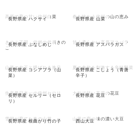
高原で育つ甘い信州白菜
春を味わう信州の山の恵み
長野県産 ハクサイ
長野県産 山菜
きのこ王国、信州の代表きの
甘く柔らかい高原アスパラ
長野県産 ぶなしめじ
長野県産 アスパラガス
こ
山菜の女王と呼ばれる逸品
夏の食欲を刺激する辛味野菜
長野県産 コシアブラ（山
長野県産 こしょう（青唐
菜）
辛子）
生産量日本一の信州セロリ
大粒で甘い高原の花豆
長野県産 セルリー（セロ
長野県産 花豆
リ）
雪国が育てた春の山菜
山里で育つ味の濃い大豆
長野県産 根曲がり竹の子
西山大豆