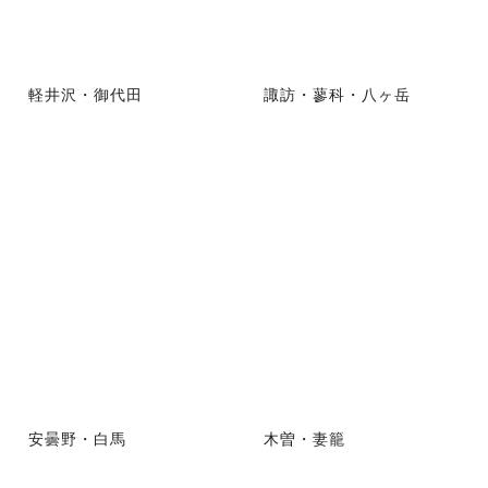
軽井沢・御代田
諏訪・蓼科・八ヶ岳
安曇野・白馬
木曽・妻籠