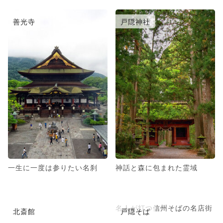
善光寺
戸隠神社
一生に一度は参りたい名刹
神話と森に包まれた霊域
名人が打つ信州そばの名店街
北斎館
戸隠そば