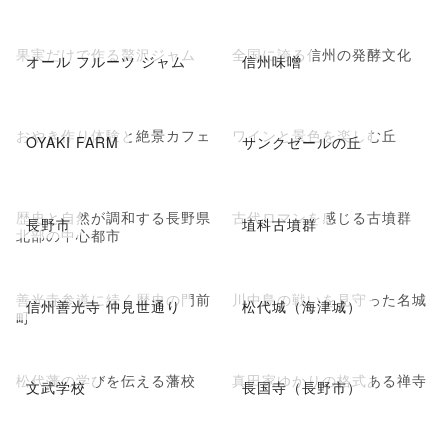
果実だけで作る贅沢ジャム
全国に誇る信州の発酵文化
オール フルーツ ジャム
信州味噌
おやき作り体験と絶景カフェ
ワインと景色を楽しむ丘
OYAKI FARM
サンクゼールの丘
歴史と自然が調和する長野県
古代ロマンを感じる古墳群
長野市
埴科古墳群
北部の中心都市
善光寺参道に続く歴史の門前
川中島の戦いを見守った名城
信州善光寺 仲見世通り
松代城（海津城）
町
松代藩の学びを伝える藩校
真田家ゆかりの格式ある禅寺
文武学校
長国寺（長野市）