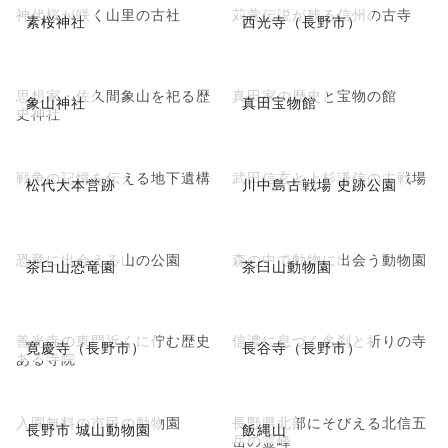
神代桜が咲く山里の古社
苅萱伝説が残る信州の古寺
素桜神社
西光寺（長野市）
思想家・佐久間象山を祀る歴
真田家の歴史と宝物の館
象山神社
真田宝物館
史神社
戦争の記憶を伝える地下遺構
武田信玄と上杉謙信の古戦場
松代大本営跡
川中島古戦場 史跡公園
恐竜に出会える山の公園
森の中で動物に出会う動物園
茶臼山恐竜園
茶臼山動物園
善光寺の東門近くに佇む歴史
信濃に息づく名刹と祈りの寺
寛慶寺（長野市）
長谷寺（長野市）
ある寺院
入園無料の市民の動物園
長野県北部にそびえる北信五
長野市 城山動物園
飯縄山
岳の霊峰