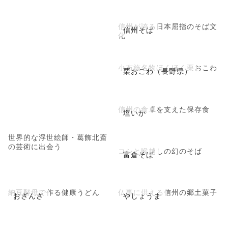
信州が誇る日本屈指のそば文
信州そば
化
小布施名物ほくほく栗おこわ
栗おこわ（長野県）
信州の食卓を支えた保存食
塩いか
世界的な浮世絵師・葛飾北斎
の芸術に出会う
コシと喉越しの幻のそば
富倉そば
納豆酵母で作る健康うどん
仏事に供える信州の郷土菓子
おざんざ
やしょうま