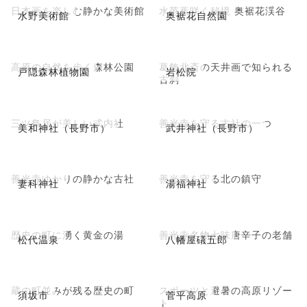
日本画を楽しむ静かな美術館
水芭蕉咲く秘境 奥裾花渓谷
水野美術館
奥裾花自然園
高原の自然を歩く森林公園
葛飾北斎の天井画で知られる
戸隠森林植物園
岩松院
古刹
三ツ鳥居が美しい式内社
善光寺を守る古社の一つ
美和神社（長野市）
武井神社（長野市）
善光寺ゆかりの静かな古社
善光寺を守る北の鎮守
妻科神社
湯福神社
歴史の町に湧く黄金の湯
善光寺名物七味唐辛子の老舗
松代温泉
八幡屋礒五郎
蔵の町並みが残る歴史の町
スポーツと避暑の高原リゾー
須坂市
菅平高原
ト