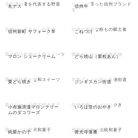
北信濃の夏を代表する野菜
りんごで育った信州ブランド
丸ナス
信州牛
牛
名物ジンギスカンの羊肉
信州の素朴な粉もの郷土食
信州新町 サフォーク羊
こねつけ
栗の町小布施の人気スイーツ
栗粒あん入り小布施名物
マロン シュークリーム
どら焼山（栗粒あん）
栗の風味豊かな和スイーツ
羊肉グルメが並ぶ名物街道
栗どら焼き
ジンギスカン街道
栗クリームの贅沢焼き菓子
信州名物こんがりおやき
小布施浪漫マロンクリー
いろは堂のおやき
ムのダコワーズ
栗たっぷり贅沢和菓子
善光寺名物の伝統和菓子
純栗かの子
善光寺落雁