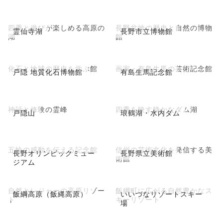
四季と遊びが楽しめる高原の
長野盆地の歴史と自然の博物
霊仙寺湖
長野市立博物館
湖
館
化石と地球の歴史を学ぶ館
画家・有島生馬の芸術記念館
戸隠 地質化石博物館
有島生馬記念館
神話と修験の霊峰
四季を映す静かなダム湖
戸隠山
琅鶴湖・水内ダム
五輪の感動を伝える記念館
信州の芸術文化を発信する美
長野オリンピックミュー
長野県立美術館
術館
ジアム
自然とレジャーの高原リゾー
飯綱町に広がる自然豊かなス
飯綱高原（飯縄高原）
いいづなリゾートスキー
ト
キーリゾート
場