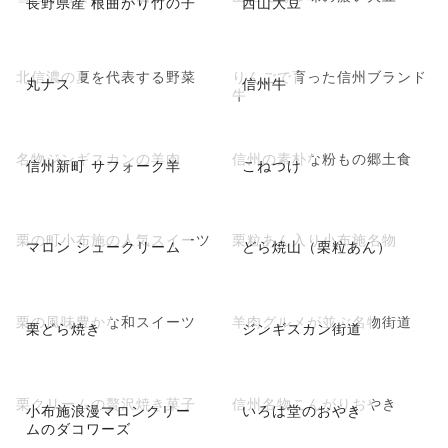
長野県産 根曲がり竹の子
西山大豆
北信濃の夏を代表する野菜
りんごで育った信州ブランド
丸ナス
信州牛
牛
名物ジンギスカンの羊肉
信州の素朴な粉もの郷土食
信州新町 サフォーク羊
こねつけ
栗の町小布施の人気スイーツ
栗粒あん入り小布施名物
マロン シュークリーム
どら焼山（栗粒あん）
栗の風味豊かな和スイーツ
羊肉グルメが並ぶ名物街道
栗どら焼き
ジンギスカン街道
栗クリームの贅沢焼き菓子
信州名物こんがりおやき
小布施浪漫マロンクリー
いろは堂のおやき
ムのダコワーズ