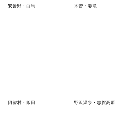
安曇野・白馬
木曽・妻籠
阿智村・飯田
野沢温泉・志賀高原