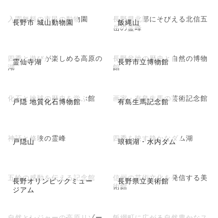
入園無料の市民の動物園
長野県北部にそびえる北信五
長野市 城山動物園
飯縄山
岳の霊峰
四季と遊びが楽しめる高原の
長野盆地の歴史と自然の博物
霊仙寺湖
長野市立博物館
湖
館
化石と地球の歴史を学ぶ館
画家・有島生馬の芸術記念館
戸隠 地質化石博物館
有島生馬記念館
神話と修験の霊峰
四季を映す静かなダム湖
戸隠山
琅鶴湖・水内ダム
五輪の感動を伝える記念館
信州の芸術文化を発信する美
長野オリンピックミュー
長野県立美術館
術館
ジアム
自然とレジャーの高原リゾー
飯綱町に広がる自然豊かなス