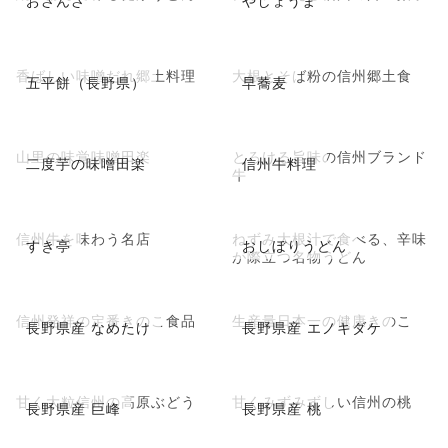
おざんざ
やしょうま
香ばしい味噌だれ郷土料理
大根とそば粉の信州郷土食
五平餅（長野県）
早蕎麦
山里の味覚味噌田楽
とろける旨味の信州ブランド
二度芋の味噌田楽
信州牛料理
牛
信州牛を味わう名店
ねずみ大根汁で食べる、辛味
すき亭
おしぼりうどん
が際立つ名物うどん
信州発祥の定番きのこ食品
生産量日本一の健康きのこ
長野県産 なめたけ
長野県産 エノキダケ
甘く大粒信州の高原ぶどう
甘くみずみずしい信州の桃
長野県産 巨峰
長野県産 桃