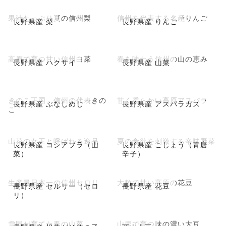
果汁たっぷり夏の信州梨
信州を代表する名産りんご
長野県産 梨
長野県産 りんご
高原で育つ甘い信州白菜
春を味わう信州の山の恵み
長野県産 ハクサイ
長野県産 山菜
きのこ王国、信州の代表きの
甘く柔らかい高原アスパラ
長野県産 ぶなしめじ
長野県産 アスパラガス
こ
山菜の女王と呼ばれる逸品
夏の食欲を刺激する辛味野菜
長野県産 コシアブラ（山
長野県産 こしょう（青唐
菜）
辛子）
生産量日本一の信州セロリ
大粒で甘い高原の花豆
長野県産 セルリー（セロ
長野県産 花豆
リ）
雪国が育てた春の山菜
山里で育つ味の濃い大豆