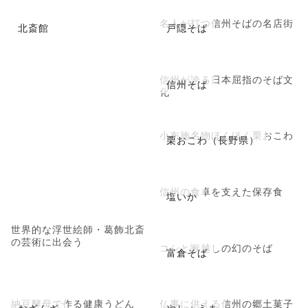
名人が打つ信州そばの名店街
北斎館
戸隠そば
信州が誇る日本屈指のそば文
信州そば
化
小布施名物ほくほく栗おこわ
栗おこわ（長野県）
信州の食卓を支えた保存食
塩いか
世界的な浮世絵師・葛飾北斎
の芸術に出会う
コシと喉越しの幻のそば
富倉そば
納豆酵母で作る健康うどん
仏事に供える信州の郷土菓子