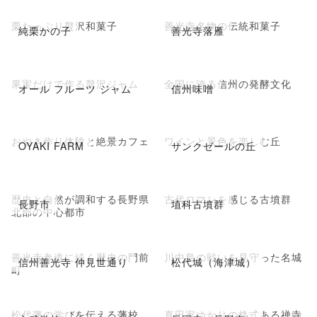
栗たっぷり贅沢和菓子
善光寺名物の伝統和菓子
純栗かの子
善光寺落雁
果実だけで作る贅沢ジャム
全国に誇る信州の発酵文化
オール フルーツ ジャム
信州味噌
おやき作り体験と絶景カフェ
ワインと景色を楽しむ丘
OYAKI FARM
サンクゼールの丘
歴史と自然が調和する長野県
古代ロマンを感じる古墳群
長野市
埴科古墳群
北部の中心都市
善光寺参道に続く歴史の門前
川中島の戦いを見守った名城
信州善光寺 仲見世通り
松代城（海津城）
町
松代藩の学びを伝える藩校
真田家ゆかりの格式ある禅寺