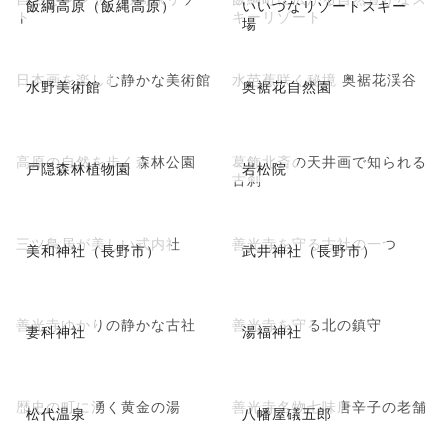
飯綱高原（飯縄高原）
いいづなリゾートスキー
ト
キーリゾート
場
日本画を楽しむ静かな美術館
水芭蕉咲く秘境 奥裾花渓谷
水野美術館
奥裾花自然園
高原の自然を歩く森林公園
葛飾北斎の天井画で知られる
戸隠森林植物園
岩松院
古刹
三ツ鳥居が美しい式内社
善光寺を守る古社の一つ
美和神社（長野市）
武井神社（長野市）
善光寺ゆかりの静かな古社
善光寺を守る北の鎮守
妻科神社
湯福神社
歴史の町に湧く黄金の湯
善光寺名物七味唐辛子の老舗
松代温泉
八幡屋礒五郎