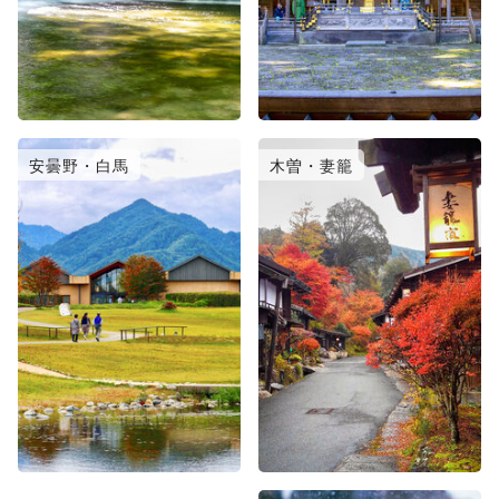
安曇野・白馬
木曽・妻籠