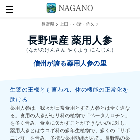
☰
>
>
長野県
上田・小諸・佐久
長野県産 薬用人参
（ながのけんさん やくよう にんじん）
信州が誇る薬用人参の里
生薬の王様とも言われ、体の機能の正常化を
助ける
薬用人参は、我々が日常食用とする人参とは全く違な
る。食用の人参がセリ科の植物で「ベータカロチン」
を多く含み、食卓に欠かすことができないのに対し、
薬用人参とはウコギ科の多年生植物で、多くの「サポ
ニン群」を含み、多様な薬用効果がある。長野県の薬