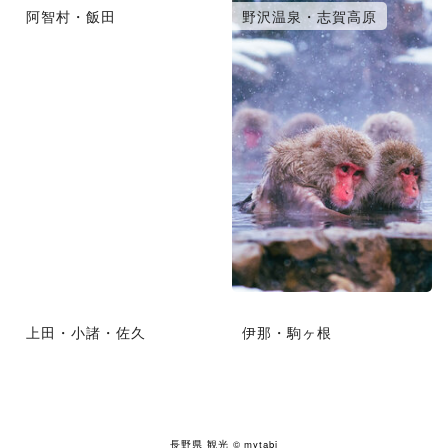
阿智村・飯田
野沢温泉・志賀高原
上田・小諸・佐久
伊那・駒ヶ根
長野県 観光
© mytabi