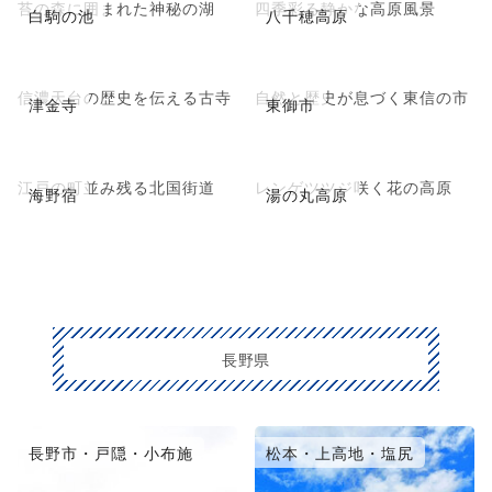
苔の森に囲まれた神秘の湖
四季彩る静かな高原風景
白駒の池
八千穂高原
信濃天台の歴史を伝える古寺
自然と歴史が息づく東信の市
津金寺
東御市
江戸の町並み残る北国街道
レンゲツツジ咲く花の高原
海野宿
湯の丸高原
長野県
長野市・戸隠・小布施
松本・上高地・塩尻