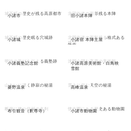
城下町の歴史が残る高原都市
北国街道の面影残る本陣
小諸市
旧小諸本陣
城下町の歴史眠る穴城跡
北国街道の面影残る格式ある
小諸城
小諸宿 本陣主屋
建築
明治の学びを伝える義塾跡
浅間山望む高原の美術館
小諸義塾記念館
小諸高原美術館・白鳥映
雪館
山あいに湧く静寂の秘湯
雲上に佇む天空の秘湯
菱野温泉
高峰温泉
断崖に建つ信州の名刹
懐古園にある歴史ある動物園
布引観音（釈尊寺）
小諸市動物園