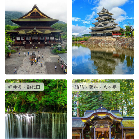
軽井沢・御代田
諏訪・蓼科・八ヶ岳