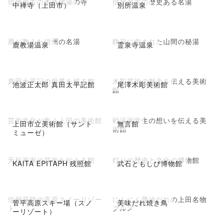
信州最古の木造建築の寺
信州最古の歴史ある名湯
中禅寺（上田市）
別所温泉
鹿が教えた信州の名湯
静寂に包まれた山間の秘湯
鹿教湯温泉
霊泉寺温泉
真田太平記の世界を巡る館
木彫芸術の魅力を伝える美術
池波正太郎 真田太平記館
尾澤木彫美術館
館
芸術文化が集う上田の美術館
戦没画学生の想いを伝える美
上田市立美術館（サント
無言館
術館
ミューゼ）
夭折画家の芸術を伝える館
灯りの歴史と文化の博物館
KAITA EPITAPH 残照館
武石ともしび博物館
信州屈指の高原スノーリゾー
にんにく醤油だれの上田名物
菅平高原スキー場（スノ
美味だれ焼き鳥
ト
グルメ
ーリゾート）