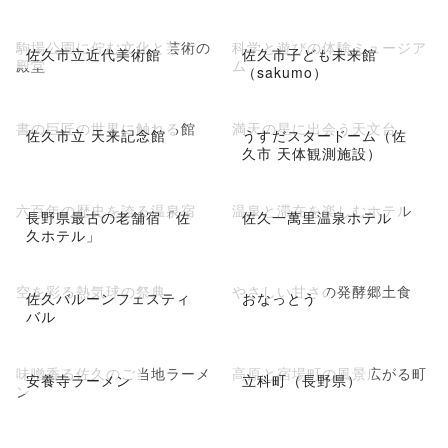
駒場公園に佇む文化と芸術の
科学と遊びの体験ミュージア
佐久市立近代美術館
佐久市子ども未来館
殿堂
ム
（sakumo）
書の巨匠の世界に触れる館
満天の星に出会う天文台
佐久市立 天来記念館
うすだスタードーム（佐
久市 天体観測施設）
六百年の歴史を誇る温泉宿
温泉と滞在を楽しむホテル
長野県最古の老舗宿「佐
佐久一萬里温泉ホテル
久ホテル」
空を彩る熱気球の祭典
やさしい甘さの発酵郷土食
佐久バルーンフェスティ
おなっとう
バル
味噌香る佐久のご当地ラーメ
高原と宿場町の風景広がる町
安養寺ラーメン
立科町（長野県）
ン