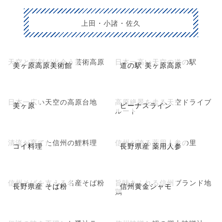
上田・小諸・佐久
天空と彫刻が出会う芸術高原
日本一高い天空の道の駅
美ヶ原高原美術館
道の駅 美ヶ原高原
日本一広い天空の高原台地
高原絶景を走る天空ドライブ
美ヶ原
ビーナスライン
ルート
清流が育てた信州の鯉料理
信州が誇る薬用人参の里
コイ料理
長野県産 薬用人参
信州そばを支える名産そば粉
旨味あふれる信州ブランド地
長野県産 そば粉
信州黄金シャモ
鶏