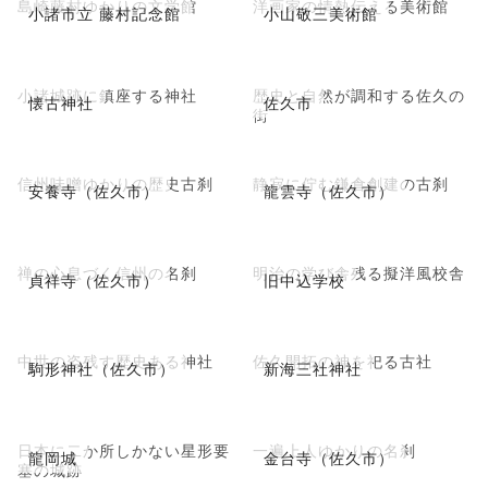
島崎藤村ゆかりの文学館
洋画家の情熱伝える美術館
小諸市立 藤村記念館
小山敬三美術館
小諸城跡に鎮座する神社
歴史と自然が調和する佐久の
懐古神社
佐久市
街
信州味噌ゆかりの歴史古刹
静寂に佇む鎌倉創建の古刹
安養寺（佐久市）
龍雲寺（佐久市）
禅の心息づく信州の名刹
明治の学び舎残る擬洋風校舎
貞祥寺（佐久市）
旧中込学校
中世の姿残す歴史ある神社
佐久開拓の神を祀る古社
駒形神社（佐久市）
新海三社神社
日本に二か所しかない星形要
一遍上人ゆかりの名刹
龍岡城
金台寺（佐久市）
塞の城跡