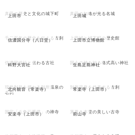
真田の歴史と文化の城下町
真田の知略が光る名城
上田市
上田城
千二百年の歴史を伝える古刹
上田城と城下町の歴史館
信濃国分寺（八日堂）
上田市立博物館
信濃国総社と伝わる古社
国土の神を祀る格式高い神社
科野大宮社
生島足島神社
現世利益を授かる別所温泉の
別所温泉を代表する古刹
北向観音（常楽寺）
常楽寺（上田市）
名刹
国宝「八角三重塔」の禅寺
茅葺き本堂の美しい古寺
安楽寺（上田市）
前山寺