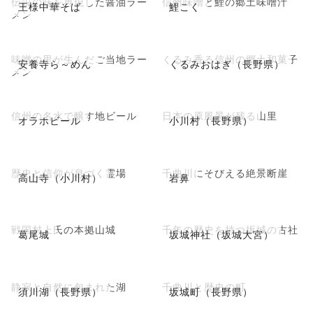
伝説の味を再現した醤油ラー
信州味噌と鯉の郷土味噌汁
王様中華そば
鯉こく
メン
味噌の里が生んだご当地ラー
くるみ香る信州の郷土和菓子
安養寺ら～めん
くるみおはぎ（長野県）
メン
信州の名水で醸す地ビール
日本の原風景が残る山里
オラホビール
小川村（長野県）
歴史と信仰が息づく霊場
千曲川にそびえる絶景断崖
高山寺（小川村）
岩鼻
戦国村上氏の本拠山城
千年の歴史を持つ坂城の古社
葛尾城
坂城神社（坂城大宮）
静寂と自然に包まれた湖
千曲川と歴史の町
須川湖（長野県）
坂城町（長野県）